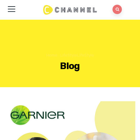
Home
.
LifeStyle
LifeStyle
Blog