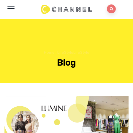
Home
.
LifeStyle
LifeStyle
Blog