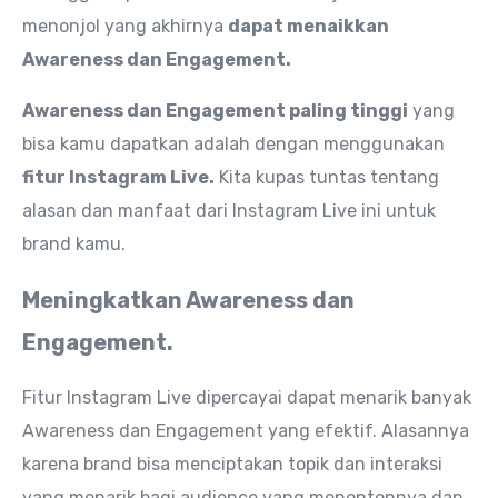
menonjol yang akhirnya
dapat menaikkan
Awareness dan Engagement.
Awareness dan Engagement paling tinggi
yang
bisa kamu dapatkan adalah dengan menggunakan
fitur Instagram Live.
Kita kupas tuntas tentang
alasan dan manfaat dari Instagram Live ini untuk
brand kamu.
Meningkatkan Awareness dan
Engagement.
Fitur Instagram Live dipercayai dapat menarik banyak
Awareness dan Engagement yang efektif. Alasannya
karena brand bisa menciptakan topik dan interaksi
yang menarik bagi audience yang menontonnya dan