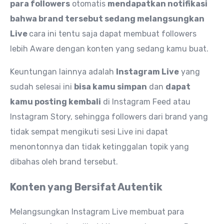
para followers
otomatis
mendapatkan notifikasi
bahwa brand tersebut sedang melangsungkan
Live
cara ini tentu saja dapat membuat followers
lebih Aware dengan konten yang sedang kamu buat.
Keuntungan lainnya adalah
Instagram Live
yang
sudah selesai ini
bisa kamu simpan
dan
dapat
kamu posting kembali
di Instagram Feed atau
Instagram Story, sehingga followers dari brand yang
tidak sempat mengikuti sesi Live ini dapat
menontonnya dan tidak ketinggalan topik yang
dibahas oleh brand tersebut.
Konten yang Bersifat Autentik
Melangsungkan Instagram Live membuat para