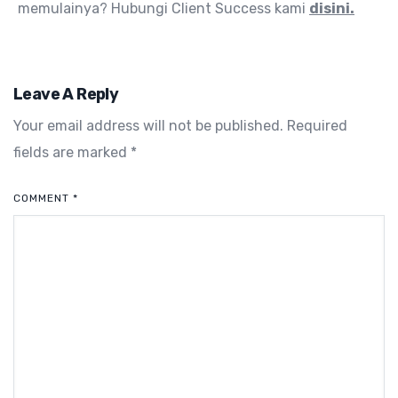
memulainya? Hubungi Client Success kami
disini.
Leave A Reply
Your email address will not be published.
Required
fields are marked
*
COMMENT
*