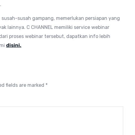
.
n susah-susah gampang, memerlukan persiapan yang
k lainnya. C CHANNEL memiliki service webinar
ari proses webinar tersebut, dapatkan info lebih
ami
disini.
ed fields are marked
*