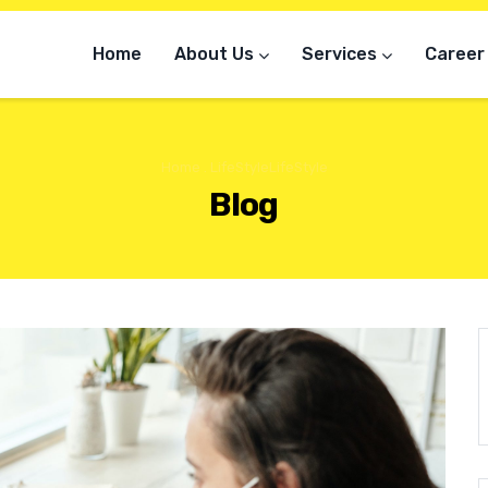
Home
About Us
Services
Career
Home
.
LifeStyle
LifeStyle
Blog